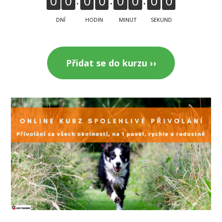
0
0
0
0
0
0
0
0
DNÍ
HODIN
MINUT
SEKUND
Přidat se do kurzu ››