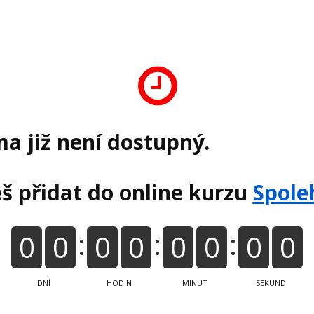
a již není dostupný.
eš přidat do online kurzu
Spoleh
0
0
0
0
0
0
0
0
DNÍ
HODIN
MINUT
SEKUND