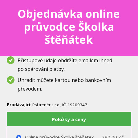
Objednávka online
průvodce Školka
štěňátek
Přístupové údaje obdržíte emailem ihned
po spárování platby.
Uhradit můžete kartou nebo bankovním
převodem.
Prodávající:
Psí trenér s.r.o., IČ: 19209347
Položky a ceny
Online průvodce Školka štěňátek
390,00 Kč