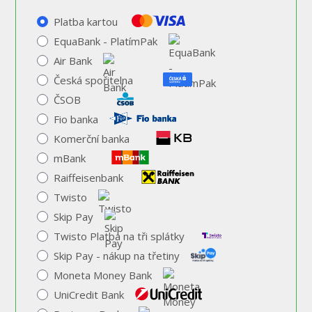
Platba kartou
EquaBank - PlatímPak
Air Bank
Česká spořitelna
ČSOB
Fio banka
Komerční banka
mBank
Raiffeisenbank
Twisto
Skip Pay
Twisto Platba na tři splátky
Skip Pay - nákup na třetiny
Moneta Money Bank
UniCredit Bank